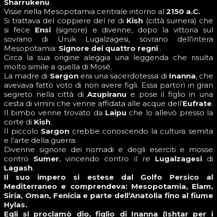
Sharrukenu
.
Visse nella Mesopotamia centrale intorno al
2150 a.C.
Si trattava del coppiere del re di
Kish
(città sumera) che
si fece
Ensi
(signore) e divenne, dopo la vittoria sul
sovrano di Uruk Lugalzagesi, sovrano dell’intera
Mesopotamia:
Signore dei quattro regni
.
Circa la sua origine aleggia una leggenda che risulta
molto simile a quella di Mosè.
La madre di
Sargon
era una sacerdotessa di
Inanna
, che
avevava fatto voto di non avere figli. Essa partorì in gran
segreto nella città di
Azupiranu
e pose il figlio in una
cesta di vimini che venne affidata alle acque dell’
Eufrate
.
Il bimbo venne trovato da
Laipu
che lo allevò presso la
corte di
Kish
.
Il piccolo
Sargon
crebbe conoscendo la cultura semita
e l’arte della guerra.
Divenne signore dei nomadi e degli eserciti e mosse
contro
Sumer
, vincendo contro il re
Lugalzagesi
di
Lagash
.
Il suo impero si estese dal Golfo Persico al
Mediterraneo e comprendeva: Mesopotamia, Elam,
Siria, Oman, Fenicia e parte dell’Anatolia fino al fiume
Hylas.
Egli si proclamò dio, figlio di Inanna (Ishtar per i