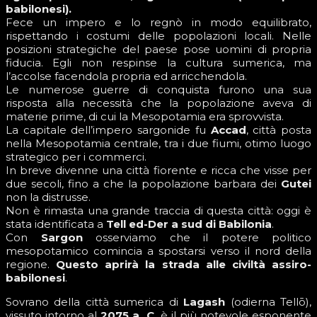
babilonesi).
Fece un impero e lo regnò in modo equilibrato,
rispettando i costumi delle popolazioni locali. Nelle
posizioni strategiche del paese pose uomini di propria
fiducia. Egli non respinse la cultura sumerica, ma
l’accolse facendola propria ed arricchendola.
Le numerose guerre di conquista furono una sua
risposta alla necessità che la popolazione aveva di
materie prime, di cui la Mesopotamia era sprovvista.
La capitale dell’impero sargonide fu
Accad
, città posta
nella Mesopotamia centrale, tra i due fiumi, otimo luogo
strategico per i commerci.
In breve divenne una città fiorente e ricca che visse per
due secoli, fino a che la popolazione barbara dei
Gutei
non la distrusse.
Non è rimasta una grande traccia di questa città: oggi è
stata identificata a
Tell ed-Der a sud di Babilonia
.
Con
Sargon
osserviamo che il potere politico
mesopotamico comincia a spostarsi verso il nord della
regione.
Questo aprirà la strada alle civiltà assiro-
babilonesi
.
Sovrano della città sumerica di
Lagash
(odierna Tellō),
vissuto intorno al
2075
a. C.
è il più notevole esponente