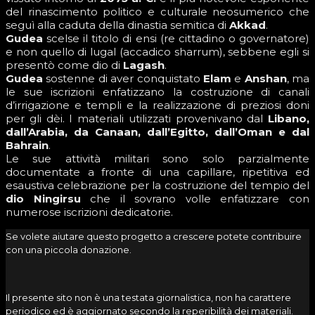
del rinascimento politico e culturale neosumerico che
seguì alla caduta della dinastia semitica di
Akkad
.
Gudea
scelse il titolo di ensi (re cittadino o governatore)
e non quello di lugal (accadico sharrum), sebbene egli si
presentò come dio di
Lagash
.
Gudea
sostenne di aver conquistato
Elam
e
Anshan
, ma
le sue iscrizioni enfatizzano la costruzione di canali
d’irrigazione e templi e la realizzazione di preziosi doni
per gli dèi. I materiali utilizzati provenivano dal
Libano,
dall’Arabia, da Canaan, dall’Egitto, dall’Oman e dal
Bahrain
.
Le sue attività militari sono solo parzialmente
documentate a fronte di una capillare, ripetitiva ed
esaustiva celebrazione per la costruzione del tempio del
dio Ningirsu
che il sovrano volle enfatizzare con
numerose iscrizioni dedicatorie.
Se volete aiutare questo progetto a crescere potete contribuire
con una piccola donazione.
Il presente sito non è una testata giornalistica, non ha carattere
periodico ed è aggiornato secondo la reperibilità dei materiali.