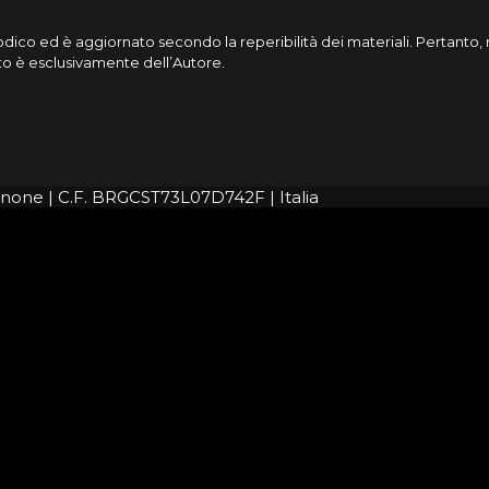
riodico ed è aggiornato secondo la reperibilità dei materiali. Pertant
cato è esclusivamente dell’Autore.
rignone | C.F. BRGCST73L07D742F | Italia