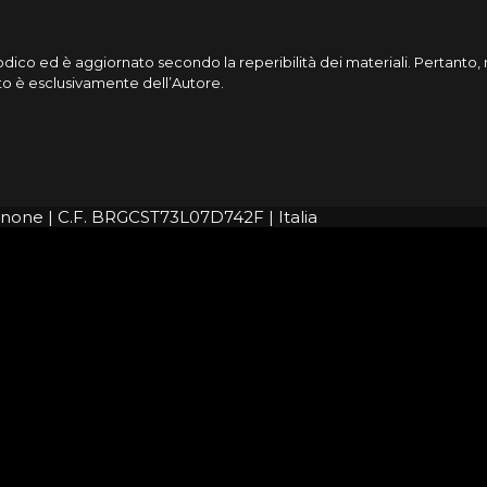
riodico ed è aggiornato secondo la reperibilità dei materiali. Pertant
cato è esclusivamente dell’Autore.
rignone | C.F. BRGCST73L07D742F | Italia