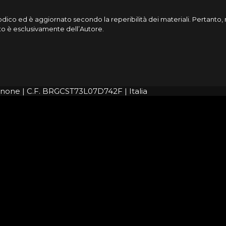
riodico ed è aggiornato secondo la reperibilità dei materiali. Pertant
cato è esclusivamente dell’Autore.
rignone | C.F. BRGCST73L07D742F | Italia