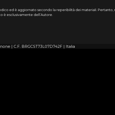
riodico ed è aggiornato secondo la reperibilità dei materiali. Pertant
cato è esclusivamente dell’Autore.
rignone | C.F. BRGCST73L07D742F | Italia