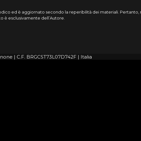
riodico ed è aggiornato secondo la reperibilità dei materiali. Pertant
cato è esclusivamente dell’Autore.
rignone | C.F. BRGCST73L07D742F | Italia